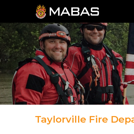
Taylorville Fire De
04.12.23